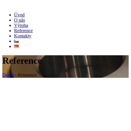
Úvod
O nás
Výroba
Reference
Kontakty
Reference
Domů
›
Reference